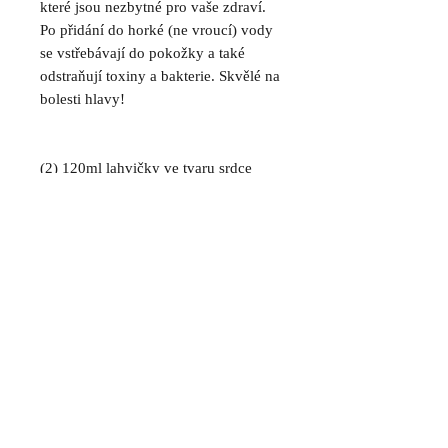
které jsou nezbytné pro vaše zdraví.
Po přidání do horké (ne vroucí) vody
se vstřebávají do pokožky a také
odstraňují toxiny a bakterie. Skvělé na
bolesti hlavy!
(2) 120ml lahvičky ve tvaru srdce
Jak používat
Přidejte půl lahvičky, namočte na 10–
20 minut, opláchněte nohy studenou
Kellie Noetzel - BioBody péče o pleť
vodou a osušte.
kellie@biobodyskincare.com
Postfach 36, 6403 Küssnacht am Rigi, Švýcarsko