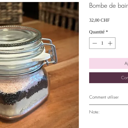
Bombe de bain
Prix
32,00 CHF
Quantité
*
A
Com
Comment utiliser
Remplissez la baignoi
Note:
qui vous convient), a
immergée pendant 20 
Les ingrédients peuve
pour éliminer les toxi