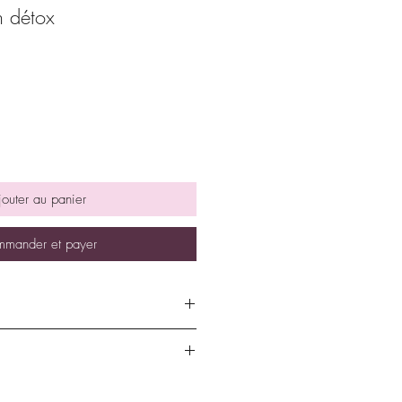
 détox
jouter au panier
mander et payer
re d'eau chaude (à la température
joutez la bombe de bain et restez-y
minutes. Rincez-vous ensuite
nt se déplacer pendant le
nes.