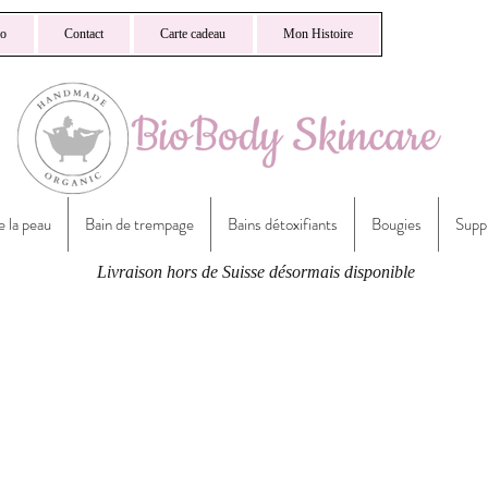
io
Contact
Carte cadeau
Mon Histoire
e la peau
Bain de trempage
Bains détoxifiants
Bougies
Supp
Livraison hors de Suisse désormais disponible