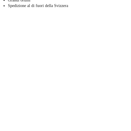
Grandi ordini
Spedizione al di fuori della Svizzera
Sto già lavorando a molti altri prodotti, quindi
rimanete sintonizzati.
Brindiamo alla vostra pelle sana e bella!
Kellie
Kellie Noetzel - BioBody Skincare
kellie@biobodyskincare.com
Casella postale 36, 6403 Küssnacht am Rigi, Svizzera