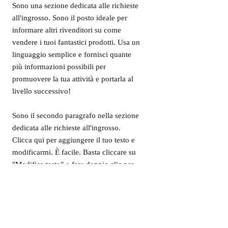
Sono una sezione dedicata alle richieste
all'ingrosso. Sono il posto ideale per
informare altri rivenditori su come
vendere i tuoi fantastici prodotti. Usa un
linguaggio semplice e fornisci quante
più informazioni possibili per
promuovere la tua attività e portarla al
livello successivo!
Sono il secondo paragrafo nella sezione
dedicata alle richieste all'ingrosso.
Clicca qui per aggiungere il tuo testo e
modificarmi. È facile. Basta cliccare su
"Modifica testo" o fare doppio clic per
aggiungere dettagli sulla tua policy e
modificare il carattere. Sono il posto
ideale per raccontare una storia e far
conoscere meglio ai tuoi utenti la tua
attività.