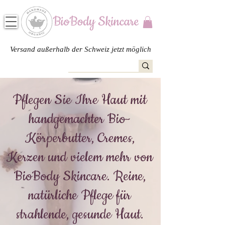
Versand außerhalb der Schweiz jetzt möglich
Pflegen Sie Ihre Haut mit
handgemachter Bio-
Körperbutter, Cremes,
Kerzen und vielem mehr von
BioBody Skincare. Reine,
natürliche Pflege für
strahlende, gesunde Haut.