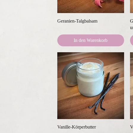
Schnellansicht
Geranien-Talgbalsam
G
u
In den Warenkorb
Schnellansicht
Vanille-Körperbutter
V