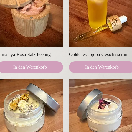
Schnellansicht
Schnellansicht
imalaya-Rosa-Salz-Peeling
Goldenes Jojoba-Gesichtsserum
In den Warenkorb
In den Warenkorb