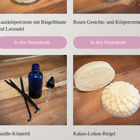
Schnellansicht
Schnellansicht
anzkörpercreme mit Ringelblume
Rosen Gesichts- und Körpercrem
nd Lavendel
In den Warenkorb
In den Warenkorb
Schnellansicht
Schnellansicht
anille-Körperöl
Kakao-Lotion-Riegel