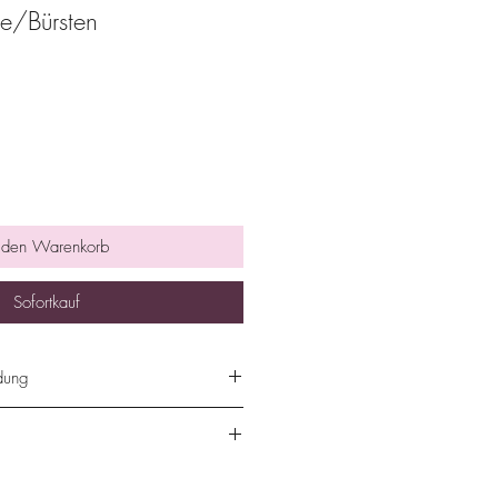
e/Bürsten
 den Warenkorb
Sofortkauf
dung
 Zähne putzen, anschließend
uftragen.
ffee- und Rohrzuckerpeeling