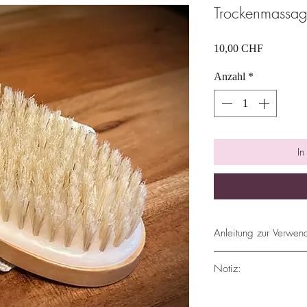
Trockenmassag
Preis
10,00 CHF
Anzahl
*
In
Anleitung zur Verwen
Vor dem Duschen die
Notiz:
Feuchtigkeitscreme a
Wenn Sie auch das Ka