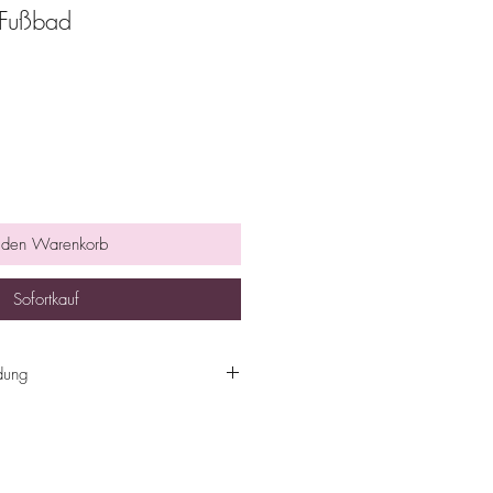
-Fußbad
 den Warenkorb
Sofortkauf
dung
inzufügen, 10-20 Minuten
üße mit kaltem Wasser abspülen